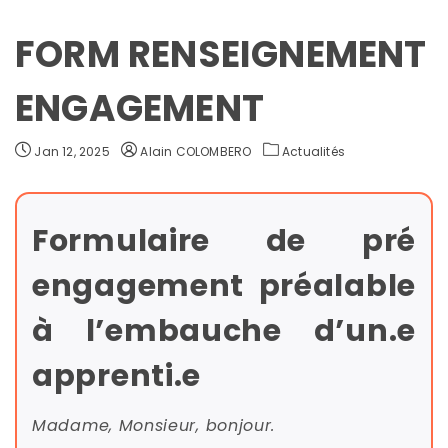
FORM RENSEIGNEMENT
ENGAGEMENT
Jan 12, 2025
Alain COLOMBERO
Actualités
Formulaire de pré
engagement préalable
à l’embauche d’un.e
N
apprenti.e
S
O
Madame, Monsieur, bonjour.
d
S