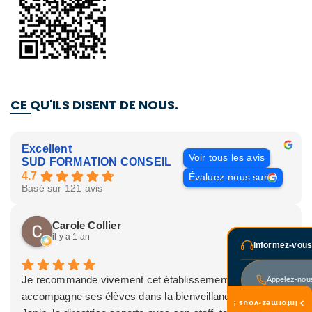
CE QU'ILS DISENT DE NOUS.
Excellent
Voir tous les avis
SUD FORMATION CONSEIL
4.7
Évaluez-nous sur
Basé sur 121 avis
Carole Collier
il y a 1 an
Informez-vous
Je recommande vivement cet établissement, qui
Appelez-nou
accompagne ses élèves dans la bienveillance. Lise
Informez-vous !
Inscrivez-vous