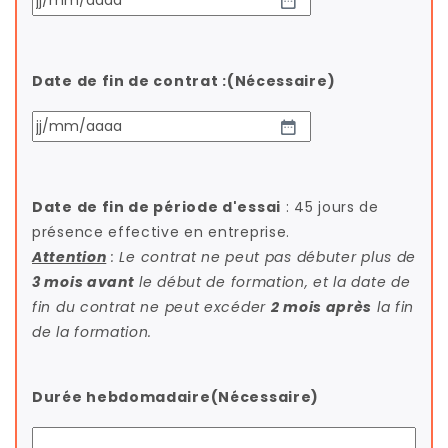
JJ
slash
MM
Date de fin de contrat :
(Nécessaire)
slash
AAAA
JJ
slash
MM
Date de fin de période d'essai
: 45 jours de
slash
présence effective en entreprise.
AAAA
Attention
: Le contrat ne peut pas débuter plus de
3 mois avant
le début de formation, et la date de
fin du contrat ne peut excéder
2 mois après
la fin
de la formation.
Durée hebdomadaire
(Nécessaire)