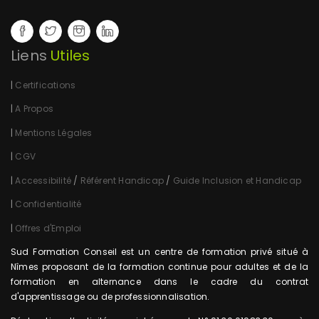
Liens
Utiles
|
Certifications
|
A Propos
|
Mentions Légales
|
CGV
|
Accessibilité
/
Référent Handicap
/
Guide Inclusion et Handicap
|
Confidentialité
|
Offres d'Emploi
Sud Formation Conseil est un centre de formation privé situé à
Nîmes proposant de la formation continue pour adultes et de la
formation en alternance dans le cadre du contrat
d'apprentissage ou de professionnalisation.