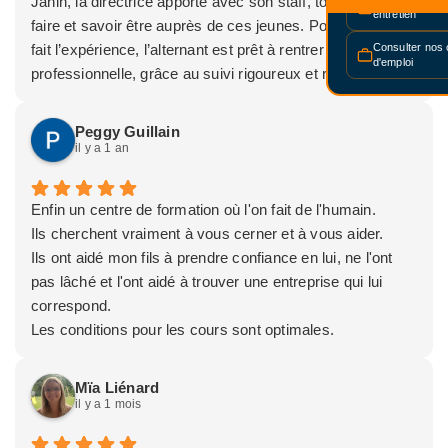
Janin, la directrice apporte avec son staff, tout le savoir
entretien
faire et savoir être auprès de ces jeunes. Pour en avoir
Consulter nos 
fait l’expérience, l’alternant est prêt à rentrer dans la vie
d'emploi
professionnelle, grâce au suivi rigoureux et régulier entre
l’employeur, l’étudiant et Sud Formation. Un vrai climat de
confiance avec beaucoup d’échanges. Merci Lise, de
Peggy Guillain
donner à cette nouvelle génération toutes les clés de la
il y a 1 an
réussite !
Enfin un centre de formation où l'on fait de l'humain.
Ils cherchent vraiment à vous cerner et à vous aider.
Ils ont aidé mon fils à prendre confiance en lui, ne l'ont
pas lâché et l'ont aidé à trouver une entreprise qui lui
correspond.
Les conditions pour les cours sont optimales.
Je recommande sans hésiter ce CFA.
Merci infiniment 😊
Mïa Liénard
il y a 1 mois