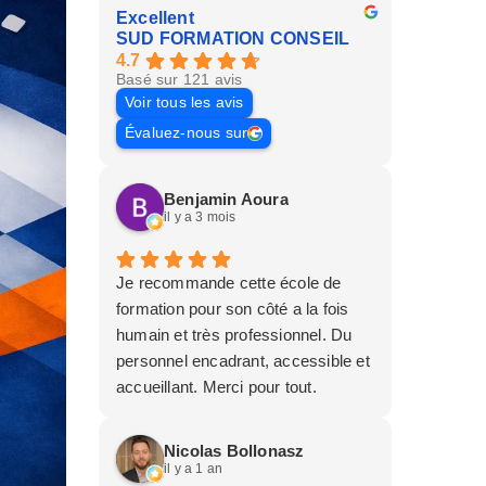
Excellent
SUD FORMATION CONSEIL
4.7
Basé sur 121 avis
Voir tous les avis
Évaluez-nous sur
Benjamin Aoura
il y a 3 mois
Je recommande cette école de
formation pour son côté a la fois
humain et très professionnel. Du
personnel encadrant, accessible et
accueillant. Merci pour tout.
Nicolas Bollonasz
il y a 1 an