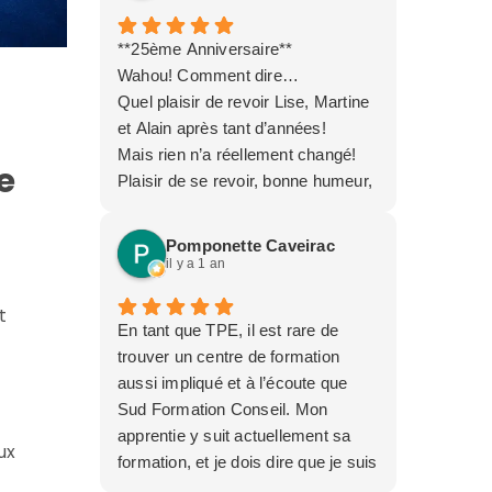
**25ème Anniversaire**
Wahou! Comment dire…
Résultats
Quel plaisir de revoir Lise, Martine
n
et Alain après tant d’années!
Mais rien n’a réellement changé!
e
Plaisir de se revoir, bonne humeur,
SFC quoi!
Merci pour cette belle soirée 🤩
Pomponette Caveirac
Nicolas [session 2003-2005]
il y a 1 an
Previous
t
En tant que TPE, il est rare de
Décrochage
trouver un centre de formation
Scolaire
aussi impliqué et à l’écoute que
après
Sud Formation Conseil. Mon
la
apprentie y suit actuellement sa
ux
Troisième
formation, et je dois dire que je suis
:
bluffée : le suivi de l’élève est