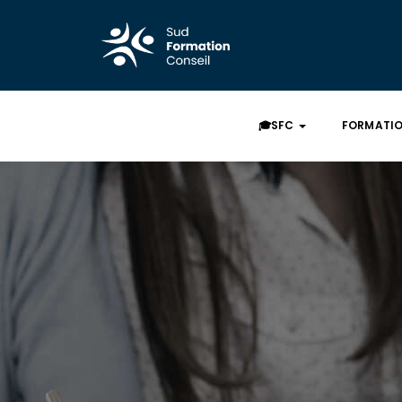
🎓SFC
FORMATI