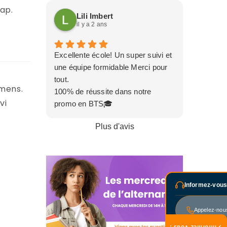
ap.
Enjeux
sérieux, humain et bienveillant, et
Lili Imbert
la communication avec l’entreprise
et
il y a 2 ans
est fluide et agréable (ce qui
Solutions
change tout au quotidien !).
Excellente école! Un super suivi et
On sent que les élèves évoluent
une équipe formidable Merci pour
dans un environnement sain,
tout.
motivant et respectueux, et ça se
amens.
100% de réussite dans notre
reflète immédiatement en
vi
promo en BTS🎓
entreprise : implication, bonne
humeur et montée en
Plus d'avis
compétences visibles.
Un vrai partenariat gagnant-
gagnant. Ravie de collaborer avec
eux et de les recommander
chaudement ! 🔥
Informez-vous
Appelez-nou