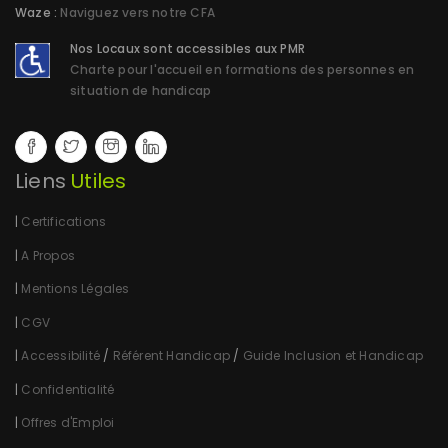
Waze :
Naviguez vers notre CFA
Nos Locaux sont accessibles aux PMR
Charte pour l'accueil en formations des personnes en
situation de handicap
Liens
Utiles
|
Certifications
|
A Propos
|
Mentions Légales
|
CGV
|
Accessibilité
/
Référent Handicap
/
Guide Inclusion et Handicap
|
Confidentialité
|
Offres d'Emploi