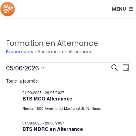
MENU
Formation en Alternance
Évènements
Formation en Alternance
Évènements
05/06/2026
Rech
Na
Recherch
Jour
Sélectionnez
de
for
et
Toute la journée
une
vu
date.
05/06/2026
01/09/2025
-
29/06/2027
navig
BTS MCO Alternance
Év
de
Nîmes
1000 Avenue du Maréchal JUIN, Nîmes
vues
01/09/2025
-
29/06/2027
BTS NDRC en Alternance